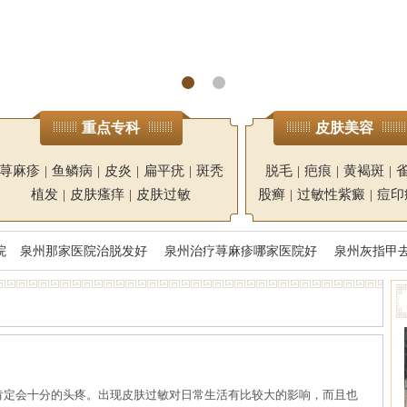
重点专科
皮肤美容
荨麻疹
|
鱼鳞病
|
皮炎
|
扁平疣
|
斑秃
脱毛
|
疤痕
|
黄褐斑
|
植发
|
皮肤瘙痒
|
皮肤过敏
股癣
|
过敏性紫癜
|
痘印
院
泉州那家医院治脱发好
泉州治疗荨麻疹哪家医院好
泉州灰指甲
肯定会十分的头疼。出现皮肤过敏对日常生活有比较大的影响，而且也