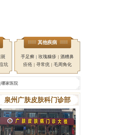
其他疾病
雀斑
手足癣
|
玫瑰糠疹
|
酒糟鼻
痘坑
疥疮
|
寻常疣
|
毛周角化
去哪家医院
泉州广肤皮肤科门诊部