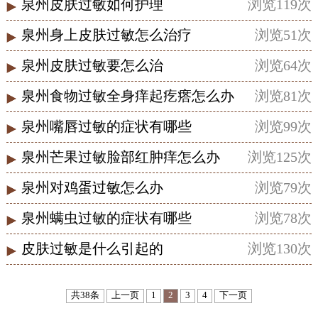
泉州皮肤过敏如何护理
浏览119次
泉州身上皮肤过敏怎么治疗
浏览51次
泉州皮肤过敏要怎么治
浏览64次
泉州食物过敏全身痒起疙瘩怎么办
浏览81次
泉州嘴唇过敏的症状有哪些
浏览99次
泉州芒果过敏脸部红肿痒怎么办
浏览125次
泉州对鸡蛋过敏怎么办
浏览79次
泉州螨虫过敏的症状有哪些
浏览78次
皮肤过敏是什么引起的
浏览130次
共38条
上一页
1
2
3
4
下一页