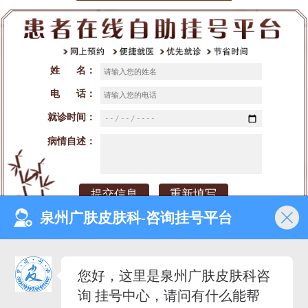
姓 名：
电 话：
就诊时间：
病情自述：
泉州广肤皮肤科-咨询挂号平台
网站首页
医院介绍
医生团队
预约挂号
您好，这里是泉州广肤皮肤科咨
就诊时间：早8：00-晚18：00（节假日不休）
询 挂号中心，请问有什么能帮
来院地址：泉州市丰泽区泉秀街道泉淮社区田安南路420号
备案号：闽ICP备2023027342号-3