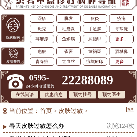
湿疹
脱发
皮炎
疥疮
斑秃
毛囊炎
手足癣
寻常疣
荨麻疹
鱼鳞病
灰指甲
更多...
疤痕
雀斑
黄褐斑
酒糟鼻
青春痘
红血丝
痘坑痘印
更多...
0595-
22288089
在线问诊
优惠信息
预约挂号
预约医生
首页
当前位置：
首页
>
皮肤过敏
>
春天皮肤过敏怎么办
浏览124次