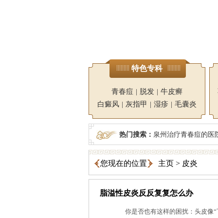
特色专科
青春痘
|
脱发
|
牛皮癣
白癜风
|
灰指甲
|
湿疹
|
毛囊炎
热门搜索：
泉州治疗青春痘的医
您现在的位置
主页
>
皮炎
脂溢性皮炎反反复复怎么办
你是否也有这样的困扰：头皮像“下