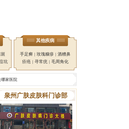
其他疾病
雀斑
手足癣
|
玫瑰糠疹
|
酒糟鼻
痘坑
疥疮
|
寻常疣
|
毛周角化
去哪家医院
泉州广肤皮肤科门诊部