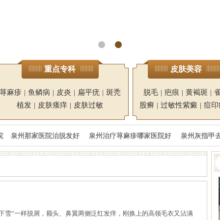
重点专科
皮肤美容
荨麻疹
|
鱼鳞病
|
皮炎
|
扁平疣
|
斑秃
脱毛
|
疤痕
|
黄褐斑
|
植发
|
皮肤瘙痒
|
皮肤过敏
股癣
|
过敏性紫癜
|
痘印
院
泉州那家医院治脱发好
泉州治疗荨麻疹哪家医院好
泉州灰指甲
雪”一样脱屑，额头、鼻翼两侧泛红发痒，刚换上的高领毛衣又沾满