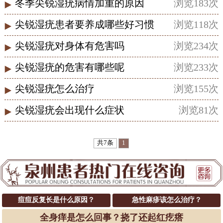
冬季尖锐湿疣病情加重的原因
浏览183次
尖锐湿疣患者要养成哪些好习惯
浏览118次
尖锐湿疣对身体有危害吗
浏览234次
尖锐湿疣的危害有哪些呢
浏览233次
尖锐湿疣怎么治疗
浏览155次
尖锐湿疣会出现什么症状
浏览81次
共7条
1
痘痘反复长是什么原因？
急性麻疹该怎么治疗？
全身痒是怎么回事？挠了还起红疙瘩