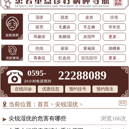
湿疹
脱发
皮炎
疥疮
斑秃
毛囊炎
手足癣
寻常疣
荨麻疹
鱼鳞病
灰指甲
更多...
疤痕
雀斑
黄褐斑
酒糟鼻
青春痘
红血丝
痘坑痘印
更多...
0595-
22288089
在线问诊
优惠信息
预约挂号
预约医生
首页
当前位置：
首页
>
尖锐湿疣
>
尖锐湿疣的危害有哪些
浏览166次