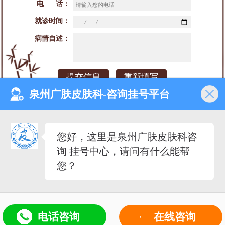
电 话：
就诊时间：
病情自述：
泉州广肤皮肤科-咨询挂号平台
网站首页
医院介绍
医生团队
预约挂号
您好，这里是泉州广肤皮肤科咨
就诊时间：早8：00-晚18：00（节假日不休）
询 挂号中心，请问有什么能帮
来院地址：泉州市丰泽区泉秀街道泉淮社区田安南路420号
备案号：闽ICP备2023027342号-3
您？
医疗广告审查证明文号：（闽-泉-丰）医广【2020】
第08-30-30号
5
电话咨询
在线咨询