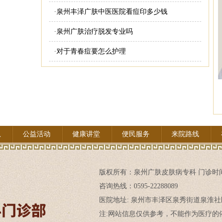
·
泉州丰泽广肤中医医院看痘印多少钱
·
泉州广肤治疗脱发专业吗
·
对于青春痘要怎么护理
队
公益活动
健康讲堂
便民服务
来院路线
版权所有：
泉州广肤皮肤病专科
门诊时间:
咨询热线：0595-22288089
医院地址: 泉州市丰泽区泉秀街道泉淮社
注:网站信息仅供参考，不能作为医疗的依