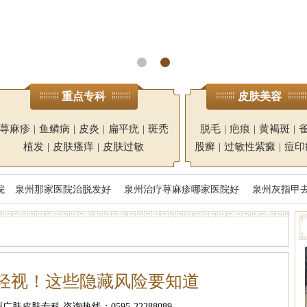
重点专科
皮肤美容
荨麻疹
|
鱼鳞病
|
皮炎
|
扁平疣
|
斑秃
脱毛
|
疤痕
|
黄褐斑
|
植发
|
皮肤瘙痒
|
皮肤过敏
股癣
|
过敏性紫癜
|
痘印
院
泉州那家医院治脱发好
泉州治疗荨麻疹哪家医院好
泉州灰指甲
轻视！这些隐藏风险要知道
肤皮肤专科 咨询热线：0595-22288089