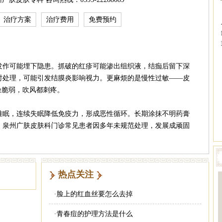
治疗方案
治疗费用
免费预约
发作可能埋下隐患。抓破的红疹可能渗出组织液，结痂后留下深
时处理，可能引发结膜炎影响视力。更麻烦的是慢性过敏——皮
燥脆弱，吹风都刺疼。
难眠，连续失眠降低免疫力，形成恶性循环。长期涂抹不明药膏
。泉州广肤皮肤科门诊常见患者因多年未规范处理，发展成顽固
热点关注
·
脸上的红血丝要怎么去掉
·
青春痘的护理方法是什么