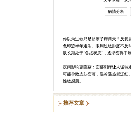
病情分析
你以为过敏只是起疹子痒两天？反复
色印迹半年难消。眼周过敏肿胀不及
肤长期处于“备战状态”，逐渐变得干
夜间影响更隐蔽：面部刺痒让人辗转
可能导致皮肤变薄，遇冷遇热就泛红
性敏感肌。
推荐文章