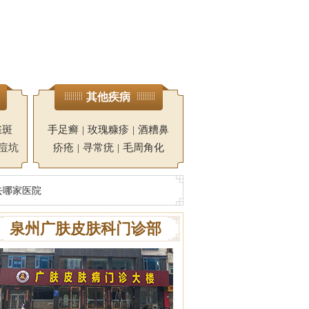
其他疾病
雀斑
手足癣
|
玫瑰糠疹
|
酒糟鼻
痘坑
疥疮
|
寻常疣
|
毛周角化
去哪家医院
泉州广肤皮肤科门诊部