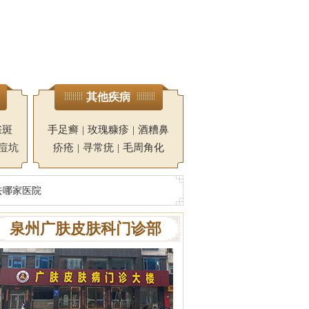
其他疾病
雀斑
手足癣
|
玫瑰糠疹
|
酒糟鼻
痘坑
疥疮
|
寻常疣
|
毛周角化
去哪家医院
泉州广肤皮肤科门诊部