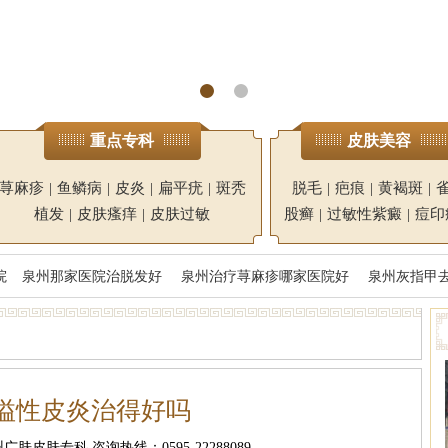
重点专科
皮肤美容
荨麻疹
|
鱼鳞病
|
皮炎
|
扁平疣
|
斑秃
脱毛
|
疤痕
|
黄褐斑
|
植发
|
皮肤瘙痒
|
皮肤过敏
股癣
|
过敏性紫癜
|
痘印
院
泉州那家医院治脱发好
泉州治疗荨麻疹哪家医院好
泉州灰指甲
溢性皮炎治得好吗
肤皮肤专科 咨询热线：0595-22288089