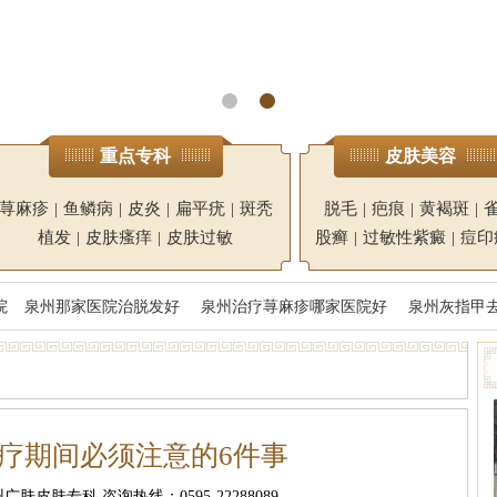
重点专科
皮肤美容
荨麻疹
|
鱼鳞病
|
皮炎
|
扁平疣
|
斑秃
脱毛
|
疤痕
|
黄褐斑
|
植发
|
皮肤瘙痒
|
皮肤过敏
股癣
|
过敏性紫癜
|
痘印
院
泉州那家医院治脱发好
泉州治疗荨麻疹哪家医院好
泉州灰指甲
疗期间必须注意的6件事
肤皮肤专科 咨询热线：0595-22288089