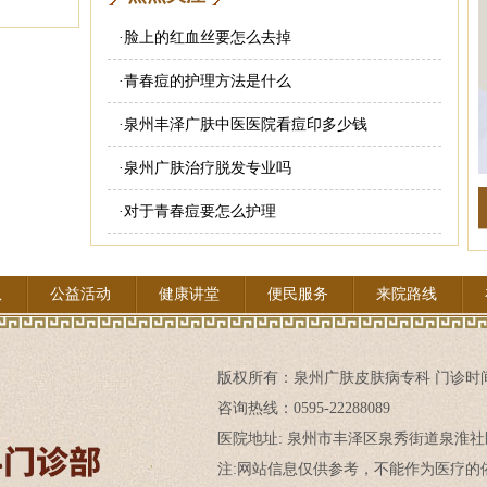
·
脸上的红血丝要怎么去掉
·
青春痘的护理方法是什么
·
泉州丰泽广肤中医医院看痘印多少钱
·
泉州广肤治疗脱发专业吗
·
对于青春痘要怎么护理
队
公益活动
健康讲堂
便民服务
来院路线
版权所有：
泉州广肤皮肤病专科
门诊时间:
咨询热线：0595-22288089
医院地址: 泉州市丰泽区泉秀街道泉淮社
注:网站信息仅供参考，不能作为医疗的依