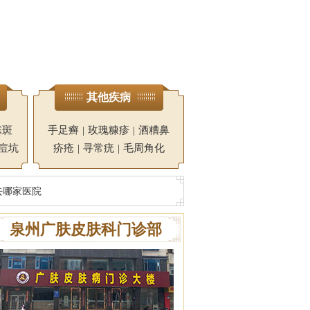
其他疾病
雀斑
手足癣
|
玫瑰糠疹
|
酒糟鼻
痘坑
疥疮
|
寻常疣
|
毛周角化
去哪家医院
泉州广肤皮肤科门诊部