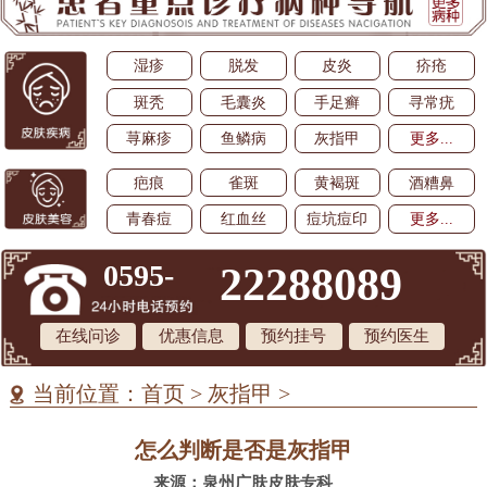
湿疹
脱发
皮炎
疥疮
斑秃
毛囊炎
手足癣
寻常疣
荨麻疹
鱼鳞病
灰指甲
更多...
疤痕
雀斑
黄褐斑
酒糟鼻
青春痘
红血丝
痘坑痘印
更多...
0595-
22288089
在线问诊
优惠信息
预约挂号
预约医生
当前位置：
首页
>
灰指甲
>
怎么判断是否是灰指甲
来源：泉州广肤皮肤专科