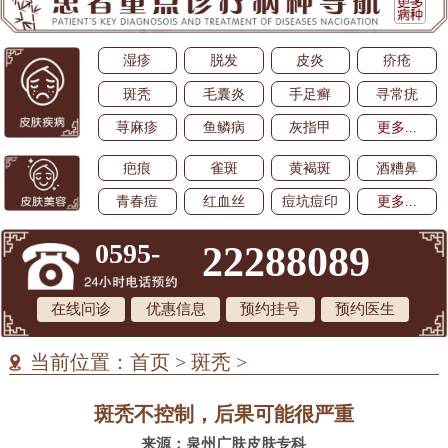
湿疹
脱发
皮炎
疥疮
斑秃
毛囊炎
手足癣
寻常疣
荨麻疹
鱼鳞病
灰指甲
更多...
疤痕
雀斑
黄褐斑
酒糟鼻
青春痘
红血丝
痘坑痘印
更多...
0595-
22288089
在线问诊
优惠信息
预约挂号
预约医生
当前位置：
首页
>
斑秃
>
斑秃不控制，后果可能很严重
来源：泉州广肤皮肤专科