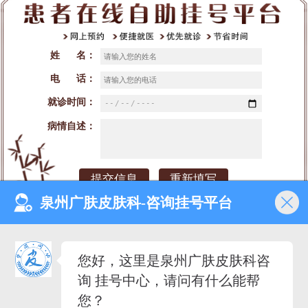
姓 名：
电 话：
就诊时间：
病情自述：
泉州广肤皮肤科-咨询挂号平台
网站首页
医院介绍
医生团队
预约挂号
您好，这里是泉州广肤皮肤科咨
就诊时间：早8：00-晚18：00（节假日不休）
询 挂号中心，请问有什么能帮
来院地址：泉州市丰泽区泉秀街道泉淮社区田安南路420号
备案号：闽ICP备2023027342号-3
您？
医疗广告审查证明文号：（闽-泉-丰）医广【2020】