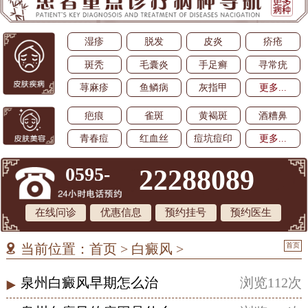
湿疹
脱发
皮炎
疥疮
斑秃
毛囊炎
手足癣
寻常疣
荨麻疹
鱼鳞病
灰指甲
更多...
疤痕
雀斑
黄褐斑
酒糟鼻
青春痘
红血丝
痘坑痘印
更多...
0595-
22288089
在线问诊
优惠信息
预约挂号
预约医生
首页
当前位置：
首页
>
白癜风
>
泉州白癜风早期怎么治
浏览112次