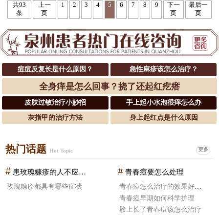
共93
上一
1
2
3
4
5
6
7
8
9
下一
最后一
条
页
页
页
痘痘反复长是什么原因？
急性麻疹该怎么治疗？
全身痒是怎么回事？挠了还起红疙瘩
皮肤过敏治疗小妙招
手上起小水泡很痒怎么办
灰指甲的治疗方法
身上起红点是什么原因
热门话题
更多
Hot Topic
#
#
患玫瑰糠疹的人不应该吃什么食物
青春痘要怎么处理
玫瑰糠疹都具有哪些症状
青春痘怎么治疗的效果好一些
青春痘早期如何科学护理
脸上长了青春痘该怎么治疗